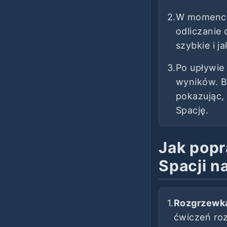
2.
W momencie
odliczanie
szybkie i ja
3.
Po upływie
wyników. Bę
pokazując, 
Spację.
Jak popr
Spacji n
1.
Rozgrzewk
ćwiczeń ro