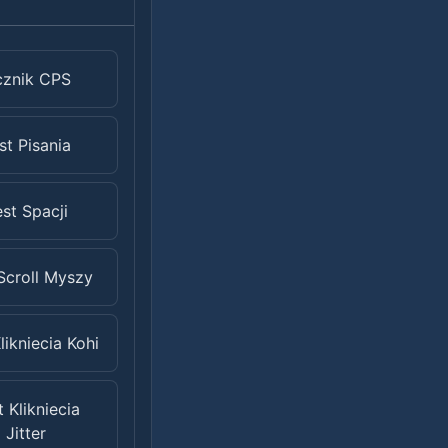
cznik CPS
st Pisania
st Spacji
Scroll Myszy
likniecia Kohi
t Klikniecia
Jitter