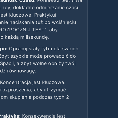
ładność Czasu:
Ponieważ test trwa
kundy, dokładne odmierzanie czasu
jest kluczowe. Praktykuj
nie naciskania tuż po wciśnięciu
"ROZPOCZNIJ TEST", aby
ć każdą milisekundę.
po:
Opracuj stały rytm dla swoich
 Zbyt szybkie może prowadzić do
Spacji, a zbyt wolne obniży twój
jdź równowagę.
Koncentracja jest kluczowa.
 rozproszenia, aby utrzymać
iom skupienia podczas tych 2
Praktyka:
Konsekwencja jest