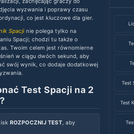
alizacji, zachęcając graczy do
jęcia wyzwania i poprawy czasu
ordynacji, co jest kluczowe dla gier.
Li
nik Spacji
nie polega tylko na
niu Spacji; chodzi tu także o
Te
zas. Twoim celem jest równomierne
iśnień w ciągu dwóch sekund, aby
Te
ć swój wynik, co dodaje dodatkowej
yzwania.
Test 
nać Test Spacji na 2
?
Test K
cisk
ROZPOCZNIJ TEST
, aby
Tes