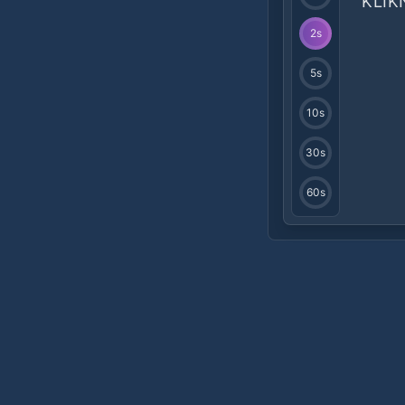
KLIK
2
s
5
s
10
s
30
s
60
s