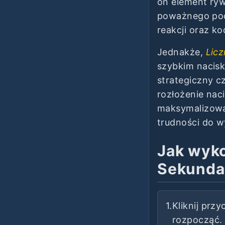
on element ryw
poważnego pod
reakcji oraz ko
Jednakże,
Licz
szybkim naciska
strategiczny c
rozłożenie nac
maksymalizowa
trudności do w
Jak wyko
Sekunda
1.
Kliknij przy
rozpocząć.