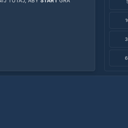
NIJ TUTAJ, ABY
START
GRA
1
3
6