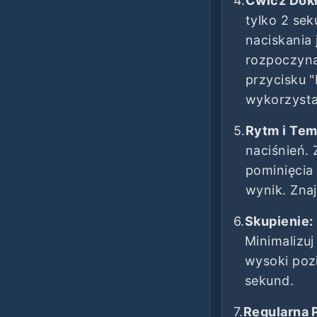
4.
Ćwicz Dok
tylko 2 se
naciskania 
rozpoczyna
przycisku 
wykorzysta
5.
Rytm i Tem
naciśnień.
pominięcia 
wynik. Zna
6.
Skupienie:
Minimalizuj
wysoki poz
sekund.
7.
Regularna 