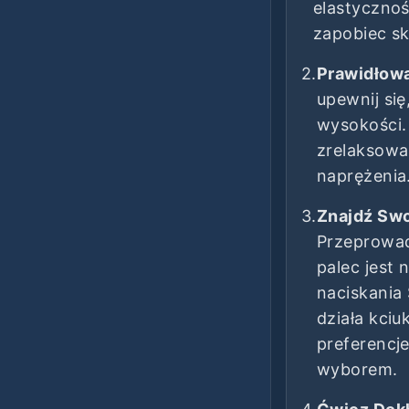
elastyczno
zapobiec sk
2.
Prawidłow
upewnij się
wysokości.
zrelaksowa
naprężenia
3.
Znajdź Swo
Przeprowad
palec jest 
naciskania 
działa kciu
preferencj
wyborem.