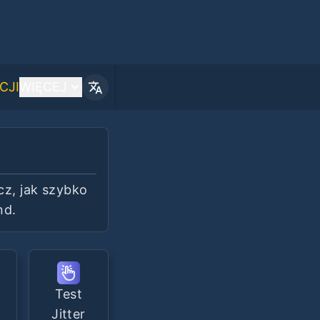
CJI
WIĘCEJ
cz, jak szybko
nd.
Test
Jitter