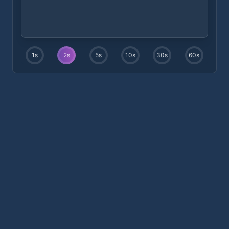
1
s
2
s
5
s
10
s
30
s
60
s