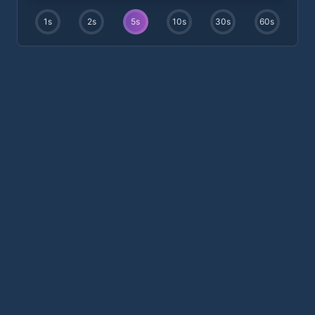
1
s
2
s
5
s
10
s
30
s
60
s