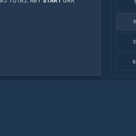
NIJ TUTAJ, ABY
START
GRA
1
3
6