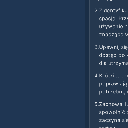
2.
Zidentyfiku
spację. Pr
używanie n
znacząco w
3.
Upewnij się
dostęp do 
dla utrzym
4.
Krótkie, c
poprawiają
potrzebną 
5.
Zachowaj l
spowolnić 
zaczyna si