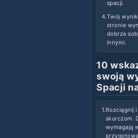
spacji.
4.
Twój wynik
stronie wy
dobrze sob
innymi.
10 wskaz
swoją w
Spacji n
1.
Rozciągnij 
skurczom. D
wymagają wi
przygotowan