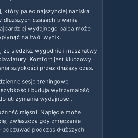
j, który palec najszybciej naciska
zy dłuższych czasach trwania
ajbardziej wydajnego palca może
płynąć na twój wynik.
, że siedzisz wygodnie i masz łatwy
klawiatury. Komfort jest kluczowy
ania szybkości przez dłuższy czas.
odzienne sesje treningowe
 szybkość i budują wytrzymałość
do utrzymania wydajności.
uźność mięśni. Napięcie może
cię, zwłaszcza gdy zmęczenie
ę odczuwać podczas dłuższych