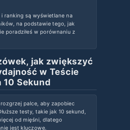
 i ranking są wyświetlane na
ników, na podstawie tego, jak
ie poradziłeś w porównaniu z
ówek, jak zwiększyć
ydajność w Teście
a 10 Sekund
i rozgrzej palce, aby zapobiec
łuższe testy, takie jak 10 sekund,
ęcej od mięśni, dlatego
ie jest kluczowe.