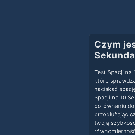
Czym jes
Sekunda
Test Spacji na
które sprawdza,
naciskać spacj
Spacji na 10 S
porównaniu do 
przedłużając c
twoją szybkość
równomierność 