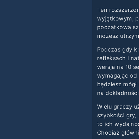
Ten rozszerzon
wyjątkowym, po
początkową szy
możesz utrzym
Podczas gdy kr
refleksach i n
wersja na 10 s
wymagając od c
będziesz mógł 
na dokładności
Wielu graczy 
szybkości gry,
to ich wydajno
Chociaż głównie