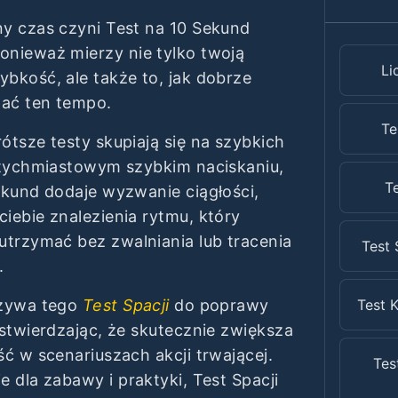
y czas czyni Test na 10 Sekund
nieważ mierzy nie tylko twoją
Li
bkość, ale także to, jak dobrze
ać ten tempo.
Te
ótsze testy skupiają się na szybkich
atychmiastowym szybkim naciskaniu,
Te
ekund dodaje wyzwanie ciągłości,
iebie znalezienia rytmu, który
utrzymać bez zwalniania lub tracenia
Test 
.
używa tego
Test Spacji
do poprawy
Test K
 stwierdzając, że skutecznie zwiększa
ść w scenariuszach akcji trwającej.
Tes
 dla zabawy i praktyki, Test Spacji