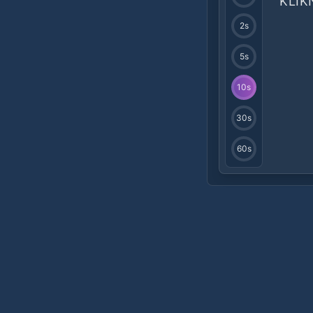
KLIK
2
s
5
s
10
s
30
s
60
s