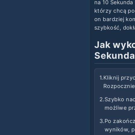
na 10 Sekunda 
którzy chcą po
on bardziej ko
szybkość, dokł
Jak wyko
Sekunda
1.
Kliknij przy
Rozpocznie 
2.
Szybko naci
możliwe pr
3.
Po zakończ
wyników, p