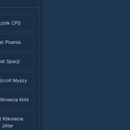
cznik CPS
st Pisania
st Spacji
Scroll Myszy
likniecia Kohi
t Klikniecia
Jitter