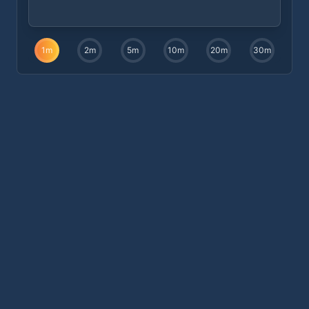
1
m
2
m
5
m
10
m
20
m
30
m