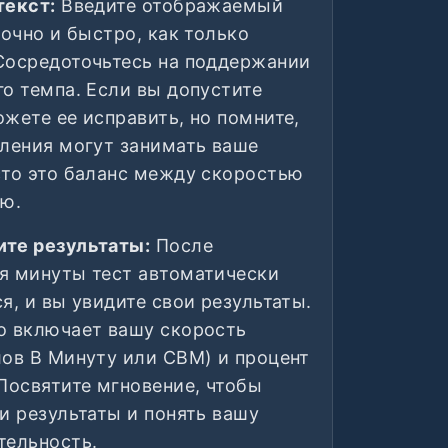
текст:
Введите отображаемый
точно и быстро, как только
Сосредоточьтесь на поддержании
о темпа. Если вы допустите
жете ее исправить, но помните,
вления могут занимать ваше
сто это баланс между скоростью
ью.
те результаты:
После
я минуты тест автоматически
я, и вы увидите свои результаты.
о включает вашу скорость
лов В Минуту или СBМ) и процент
Посвятите мгновение, чтобы
и результаты и понять вашу
тельность.