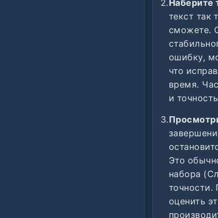
2.
Наберите 
текст так 
сможете. 
стабильног
ошибку, мо
что испра
время. Ча
и точност
3.
Просмотри
завершени
остановитс
Это обычн
набора (С
точности. 
оценить эт
производи