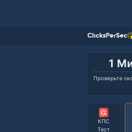
1 М
Проверьте ско
КПС
Тест