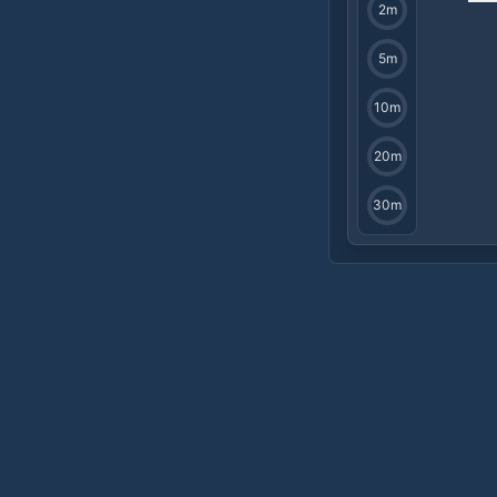
2
m
5
m
10
m
20
m
30
m