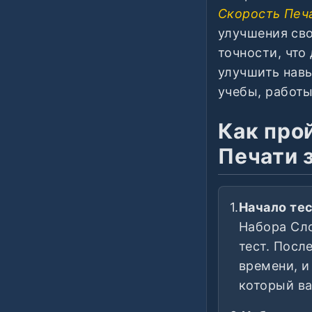
Скорость Печ
улучшения сво
точности, что
улучшить навы
учебы, работ
Как про
Печати 
1.
Начало тес
Набора Сло
тест. Посл
времени, и
который ва