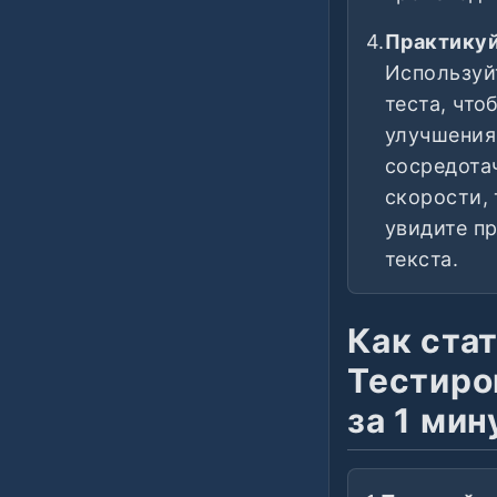
4.
Практикуй
Используй
теста, что
улучшения
сосредота
скорости, 
увидите пр
текста.
Как ста
Тестиро
за 1 мин