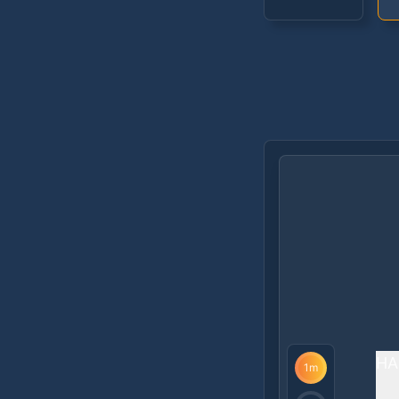
НА
1
m