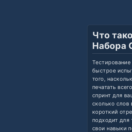
Что так
Набора 
Тестирование 
быстрое испыт
того, насколь
печатать всег
спринт для ва
сколько слов 
короткий отре
подходит для 
свои навыки п