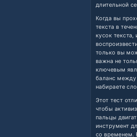
длительной се
Когда вы прох
текста в тече
кусок текста,
воспроизвести
только вы мож
важна не тол
ключевым явля
баланс между 
набираете сло
Этот тест отл
чтобы активиз
пальцы двигат
инструмент д
со временем. 