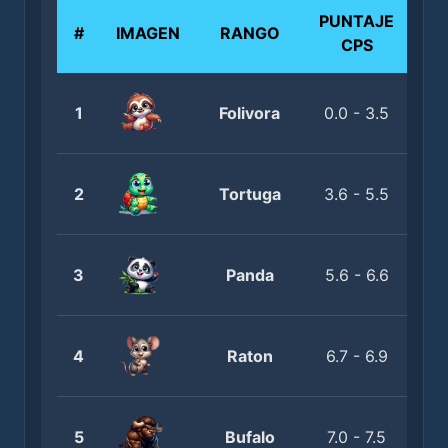
PUNTAJE
#
IMAGEN
RANGO
CPS
1
Folivora
0.0 - 3.5
2
Tortuga
3.6 - 5.5
3
Panda
5.6 - 6.6
4
Raton
6.7 - 6.9
5
Bufalo
7.0 - 7.5