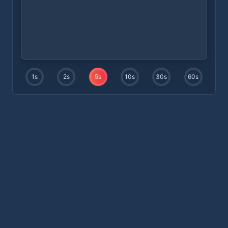
1
s
2
s
5
s
10
s
30
s
60
s