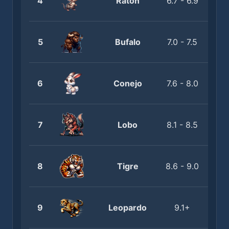
4
Raton
6.7 - 6.9
5
Bufalo
7.0 - 7.5
6
Conejo
7.6 - 8.0
7
Lobo
8.1 - 8.5
8
Tigre
8.6 - 9.0
9
Leopardo
9.1+