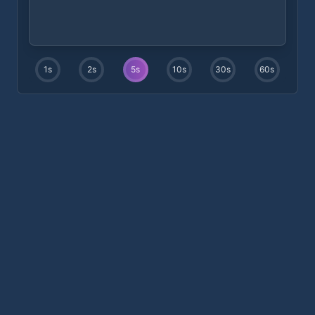
1
s
2
s
5
s
10
s
30
s
60
s