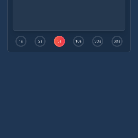
1
s
2
s
5
s
10
s
30
s
60
s