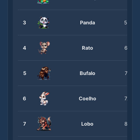
3
Panda
5.6 - 6
4
Rato
6.7 - 6
5
Bufalo
7.0 - 7
6
Coelho
7.6 - 8
7
Lobo
8.1 - 8