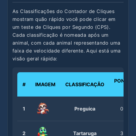
As Classificações do Contador de Cliques
mostram quão rápido você pode clicar em
um teste de Cliques por Segundo (CPS).
Cada classificação é nomeada após um
animal, com cada animal representando uma
faixa de velocidade diferente. Aqui está uma
visão geral rápida:
PONTUA
#
IMAGEM
CLASSIFICAÇÃO
CPS
1
Preguica
0.0 - 3
2
Tartaruga
3.6 - 5