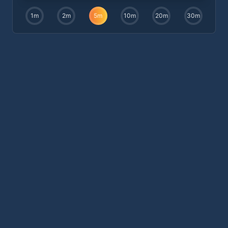
1
m
2
m
5
m
10
m
20
m
30
m