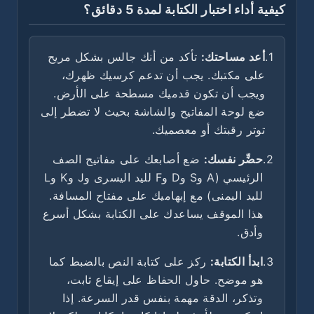
كيفية أداء اختبار الكتابة لمدة 5 دقائق؟
1.
أعد مساحتك:
تأكد من أنك جالس بشكل مريح
على مكتبك. يجب أن تدعم كرسيك ظهرك،
ويجب أن تكون قدميك مسطحة على الأرض.
ضع لوحة المفاتيح والشاشة بحيث لا تضطر إلى
توتر رقبتك أو معصميك.
2.
حضِّر نفسك:
ضع أصابعك على مفاتيح الصف
الرئيسي (A وS وD وF لليد اليسرى وJ وK وL
لليد اليمنى) مع إبهاميك على مفتاح المسافة.
هذا الموقف يساعدك على الكتابة بشكل أسرع
وأدق.
3.
ابدأ الكتابة:
ركز على كتابة النص بالضبط كما
هو موضح. حاول الحفاظ على إيقاع ثابت،
وتذكر، الدقة مهمة بنفس قدر السرعة. إذا