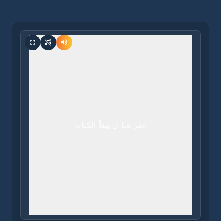
انقر هنا ل
يبدأ
الكتابة