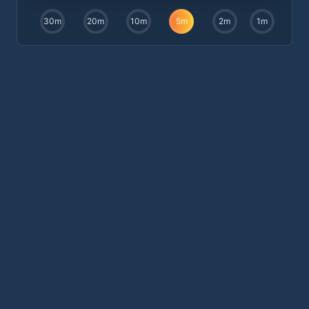
30
m
20
m
10
m
5
m
2
m
1
m