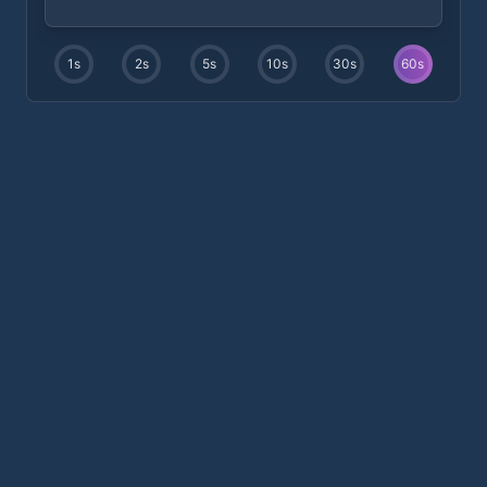
1
s
2
s
5
s
10
s
30
s
60
s