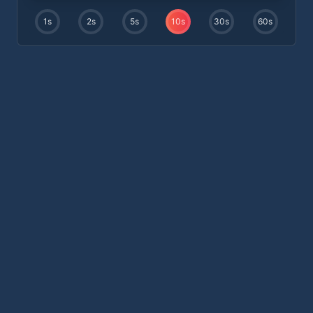
1
s
2
s
5
s
10
s
30
s
60
s