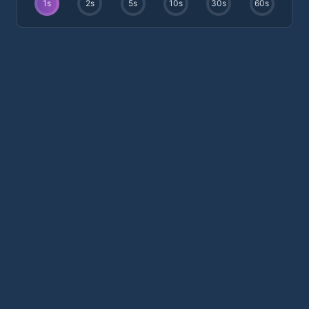
1
s
2
s
5
s
10
s
30
s
60
s