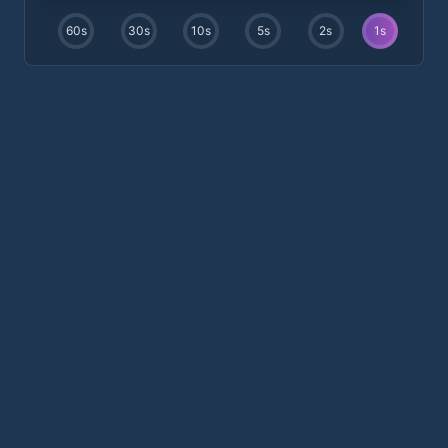
60
s
30
s
10
s
5
s
2
s
1
s