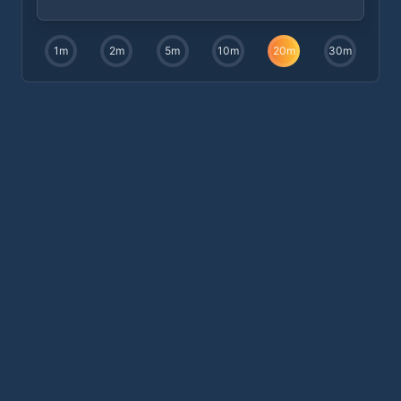
1
m
2
m
5
m
10
m
20
m
30
m